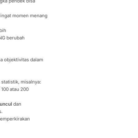
angka pendek bisa
gingat momen menang
bih
RNG berubah
 objektivitas dalam
tatistik, misalnya:
100 atau 200
uncul
dan
.
emperkirakan