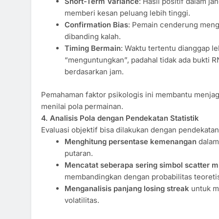
Short-Term Variance
: Hasil positif dalam j
memberi kesan peluang lebih tinggi.
Confirmation Bias
: Pemain cenderung men
dibanding kalah.
Timing Bermain
: Waktu tertentu dianggap le
“menguntungkan”, padahal tidak ada bukti 
berdasarkan jam.
Pemahaman faktor psikologis ini membantu menjaga
menilai pola permainan.
4. Analisis Pola dengan Pendekatan Statistik
Evaluasi objektif bisa dilakukan dengan pendekatan s
Menghitung persentase kemenangan
dalam 
putaran.
Mencatat seberapa sering simbol scatter m
membandingkan dengan probabilitas teoretis
Menganalisis panjang losing streak
untuk m
volatilitas.