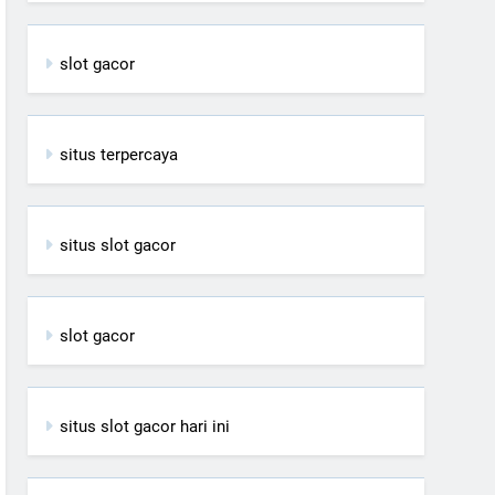
slot gacor
situs terpercaya
situs slot gacor
slot gacor
situs slot gacor hari ini