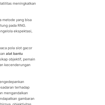
tilitas meningkatkan
da metode yang bisa
ntung pada RNG.
engelola ekspektasi,
ca pola slot gacor
nkan
alat bantu
ikap objektif, pemain
dan kecenderungan
mengedepankan
esadaran terhadap
gan mengandalkan
mendapatkan gambaran
hirnya, objektivitas