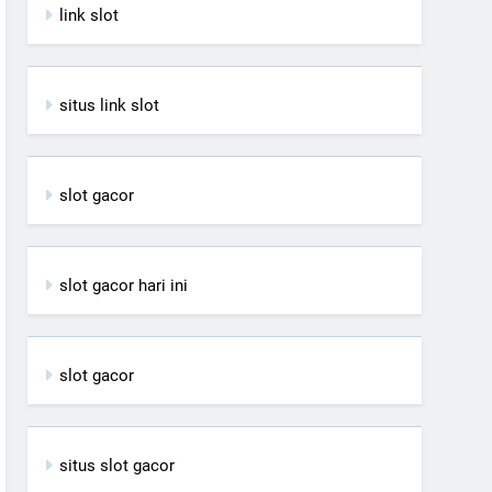
link slot
situs link slot
slot gacor
slot gacor hari ini
slot gacor
situs slot gacor