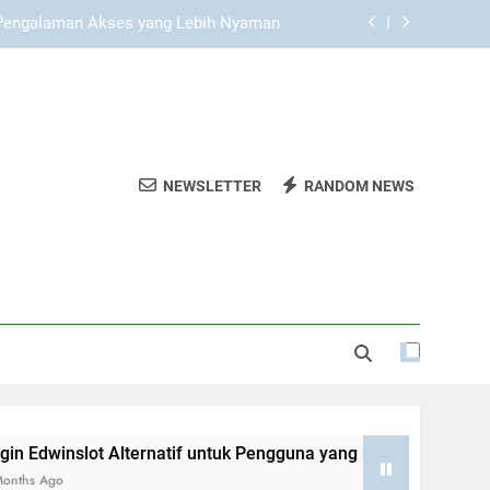
engalaman Akses yang Lebih Nyaman
ang Butuh Akses Cadangan Secara Aman
gin Tanpa Ribet untuk Pengguna Aktif
uka TIARA4D Link Alternatif di Ponsel
NEWSLETTER
RANDOM NEWS
engalaman Akses yang Lebih Nyaman
ang Butuh Akses Cadangan Secara Aman
him.
gin Tanpa Ribet untuk Pengguna Aktif
ot Alternatif untuk Pengguna yang Butuh Akses Cadangan Sec