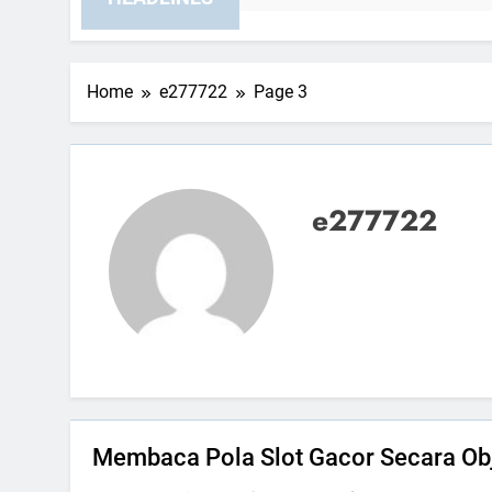
Home
e277722
Page 3
e277722
Membaca Pola Slot Gacor Secara Obj