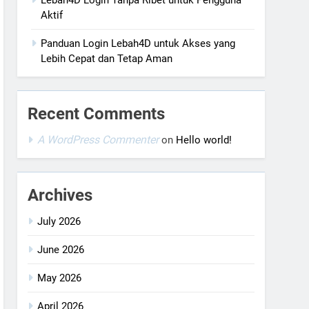
Aktif
Panduan Login Lebah4D untuk Akses yang
Lebih Cepat dan Tetap Aman
Recent Comments
A WordPress Commenter
on
Hello world!
Archives
July 2026
June 2026
May 2026
April 2026