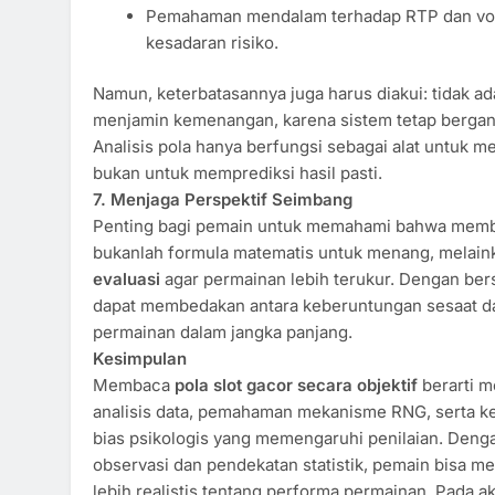
Pemahaman mendalam terhadap RTP dan vola
kesadaran risiko.
Namun, keterbatasannya juga harus diakui: tidak a
menjamin kemenangan, karena sistem tetap berga
Analisis pola hanya berfungsi sebagai alat untuk m
bukan untuk memprediksi hasil pasti.
7. Menjaga Perspektif Seimbang
Penting bagi pemain untuk memahami bahwa memba
bukanlah formula matematis untuk menang, melai
evaluasi
agar permainan lebih terukur. Dengan bers
dapat membedakan antara keberuntungan sesaat 
permainan dalam jangka panjang.
Kesimpulan
Membaca
pola slot gacor secara objektif
berarti 
analisis data, pemahaman mekanisme RNG, serta k
bias psikologis yang memengaruhi penilaian. Den
observasi dan pendekatan statistik, pemain bisa 
lebih realistis tentang performa permainan. Pada ak