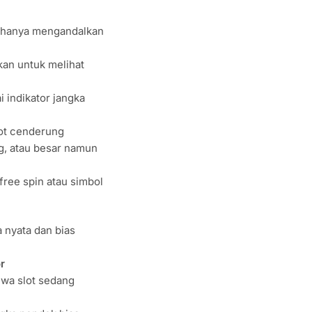
sa hanya mengandalkan
kan untuk melihat
 indikator jangka
lot cenderung
, atau besar namun
free spin atau simbol
 nyata dan bias
r
wa slot sedang