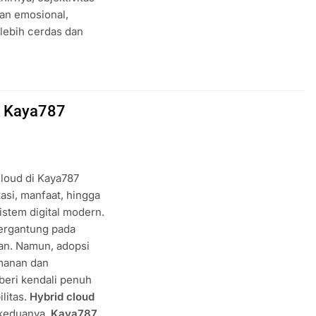
an emosional,
lebih cerdas dan
di Kaya787
cloud di Kaya787
tasi, manfaat, hingga
stem digital modern.
bergantung pada
man. Namun, adopsi
amanan dan
beri kendali penuh
litas.
Hybrid cloud
 keduanya.
Kaya787
,