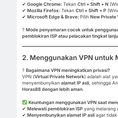
✔
Google Chrome:
Tekan
Ctrl + Shift + N
(Wi
✔
Mozilla Firefox:
Tekan
Ctrl + Shift + P
(Win
✔
Microsoft Edge & Brave:
Pilih
New Private
?
Mode penyamaran cocok untuk penggunaan 
pemblokiran ISP atau pelacakan tingkat lanju
2. Menggunakan VPN untuk M
?
Bagaimana VPN meningkatkan privasi?
VPN (
Virtual Private Network
) adalah alat y
menyembunyikan
alamat IP asli
, sehingga A
Horas88 dengan lebih aman
.
Keuntungan menggunakan VPN saat men
✔
Melewati pemblokiran ISP
yang melarang 
✔
Menyembunyikan alamat IP asli
agar tidak 