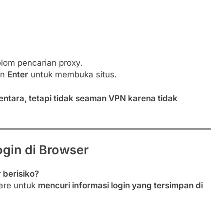
lom pencarian proxy.
an
Enter
untuk membuka situs.
ntara, tetapi tidak seaman VPN karena tidak
gin di Browser
 berisiko?
are untuk
mencuri informasi login yang tersimpan di