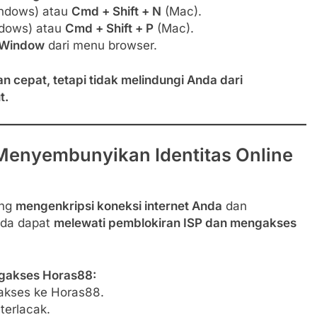
ndows) atau
Cmd + Shift + N
(Mac).
dows) atau
Cmd + Shift + P
(Mac).
 Window
dari menu browser.
cepat, tetapi tidak melindungi Anda dari
t.
enyembunyikan Identitas Online
ang
mengenkripsi koneksi internet Anda
dan
nda dapat
melewati pemblokiran ISP dan mengakses
gakses Horas88:
akses ke Horas88.
terlacak.