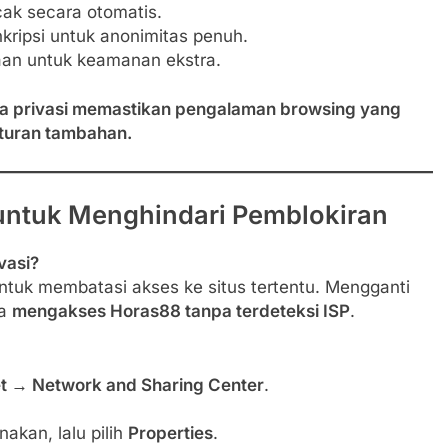
cak secara otomatis.
kripsi untuk anonimitas penuh.
aan untuk keamanan ekstra.
 privasi memastikan pengalaman browsing yang
turan tambahan.
ntuk Menghindari Pemblokiran
vasi?
ntuk membatasi akses ke situs tertentu. Mengganti
da
mengakses Horas88 tanpa terdeteksi ISP
.
et → Network and Sharing Center
.
akan, lalu pilih
Properties
.