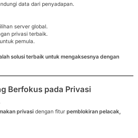
ndungi data dari penyadapan.
ihan server global.
gan privasi terbaik.
untuk pemula.
alah solusi terbaik untuk mengaksesnya dengan
 Berfokus pada Privasi
?
akan privasi
dengan fitur
pemblokiran pelacak,