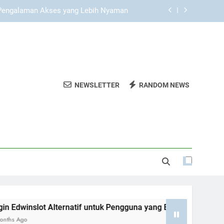
engalaman Akses yang Lebih Nyaman
ang Butuh Akses Cadangan Secara Aman
gin Tanpa Ribet untuk Pengguna Aktif
uka TIARA4D Link Alternatif di Ponsel
NEWSLETTER
RANDOM NEWS
engalaman Akses yang Lebih Nyaman
ang Butuh Akses Cadangan Secara Aman
him.
gin Tanpa Ribet untuk Pengguna Aktif
t Alternatif untuk Pengguna yang Butuh Akses Cadangan Sec