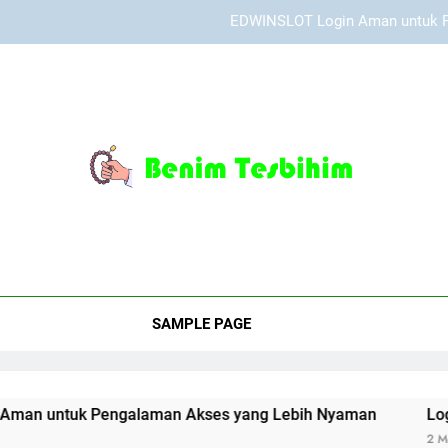
EDWINSLOT Login Aman untuk P
Login Edwinslot Alternatif untuk Pengguna y
Lebah4D Lo
Langkah Praktis Memb
EDWINSLOT Login Aman untuk P
Login Edwinslot Alternatif untuk Pengguna y
im Tesbihim
oleksi Tasbih Dan Aksesoris Islami Berkualitas Di Benim Tesbi
Lebah4D Lo
SAMPLE PAGE
 Pengalaman Akses yang Lebih Nyaman
Login Edwinslo
2 Months Ago