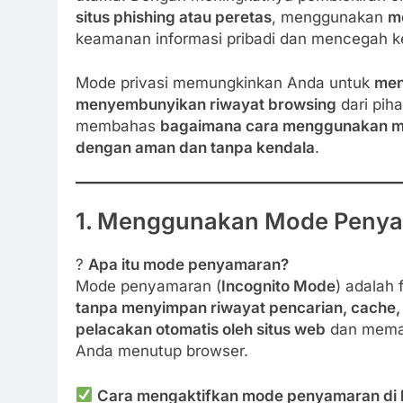
situs phishing atau peretas
, menggunakan
m
keamanan informasi pribadi dan mencegah k
Mode privasi memungkinkan Anda untuk
men
menyembunyikan riwayat browsing
dari piha
membahas
bagaimana cara menggunakan mod
dengan aman dan tanpa kendala
.
1. Menggunakan Mode Penya
?
Apa itu mode penyamaran?
Mode penyamaran (
Incognito Mode
) adalah
tanpa menyimpan riwayat pencarian, cache, 
pelacakan otomatis oleh situs web
dan memast
Anda menutup browser.
Cara mengaktifkan mode penyamaran di 