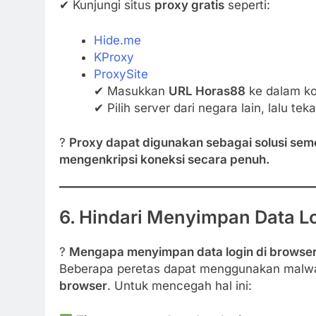
✔ Kunjungi situs
proxy gratis
seperti:
Hide.me
KProxy
ProxySite
✔ Masukkan
URL Horas88
ke dalam ko
✔ Pilih server dari negara lain, lalu tek
?
Proxy dapat digunakan sebagai solusi seme
mengenkripsi koneksi secara penuh.
6. Hindari Menyimpan Data Lo
?
Mengapa menyimpan data login di browser
Beberapa peretas dapat menggunakan malw
browser
. Untuk mencegah hal ini: