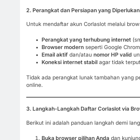
2.
Perangkat dan Persiapan yang Diperlukan
Untuk mendaftar akun Corlaslot melalui bro
Perangkat yang terhubung internet
(sm
Browser modern
seperti Google Chrome,
Email aktif
dan/atau
nomor HP valid
unt
Koneksi internet stabil
agar tidak terpu
Tidak ada perangkat lunak tambahan yang pe
online.
3.
Langkah-Langkah Daftar Corlaslot via Br
Berikut ini adalah panduan langkah demi lan
Buka browser pilihan Anda
dan kunjungi