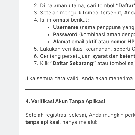
Di halaman utama, cari tombol
“Daftar
Setelah mengklik tombol tersebut, And
Isi informasi berikut:
Username
(nama pengguna yang 
Password
(kombinasi aman denga
Alamat email aktif
atau
nomor HP
Lakukan verifikasi keamanan, sepert
Centang persetujuan
syarat dan keten
Klik
“Daftar Sekarang”
atau tombol sej
Jika semua data valid, Anda akan menerima no
4.
Verifikasi Akun Tanpa Aplikasi
Setelah registrasi selesai, Anda mungkin perl
tanpa aplikasi
, hanya melalui: