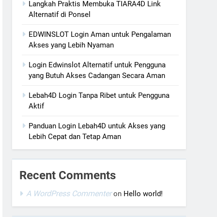
Langkah Praktis Membuka TIARA4D Link
Alternatif di Ponsel
EDWINSLOT Login Aman untuk Pengalaman
Akses yang Lebih Nyaman
Login Edwinslot Alternatif untuk Pengguna
yang Butuh Akses Cadangan Secara Aman
Lebah4D Login Tanpa Ribet untuk Pengguna
Aktif
Panduan Login Lebah4D untuk Akses yang
Lebih Cepat dan Tetap Aman
Recent Comments
A WordPress Commenter
on
Hello world!