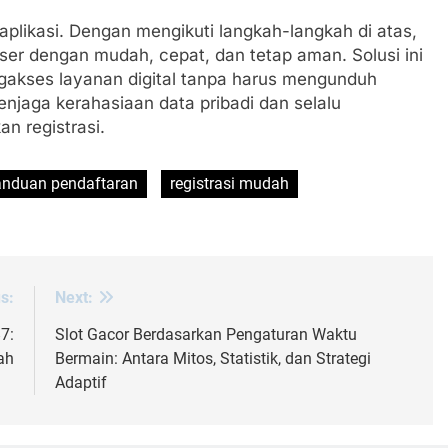
 aplikasi. Dengan mengikuti langkah-langkah di atas,
er dengan mudah, cepat, dan tetap aman. Solusi ini
gakses layanan digital tanpa harus mengunduh
njaga kerahasiaan data pribadi dan selalu
n registrasi.
anduan pendaftaran
registrasi mudah
s:
Next:
7:
Slot Gacor Berdasarkan Pengaturan Waktu
ah
Bermain: Antara Mitos, Statistik, dan Strategi
Adaptif