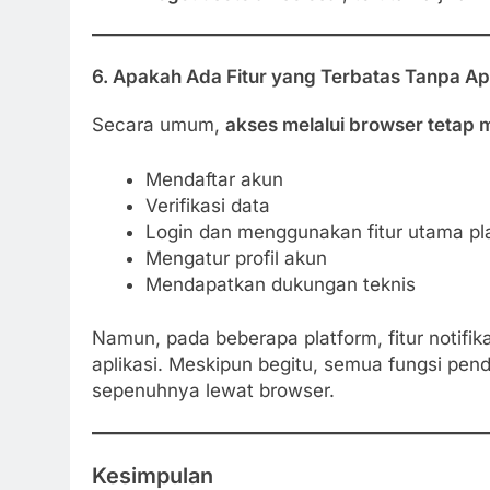
6.
Apakah Ada Fitur yang Terbatas Tanpa Apl
Secara umum,
akses melalui browser tetap 
Mendaftar akun
Verifikasi data
Login dan menggunakan fitur utama pl
Mengatur profil akun
Mendapatkan dukungan teknis
Namun, pada beberapa platform, fitur notifika
aplikasi. Meskipun begitu, semua fungsi pen
sepenuhnya lewat browser.
Kesimpulan