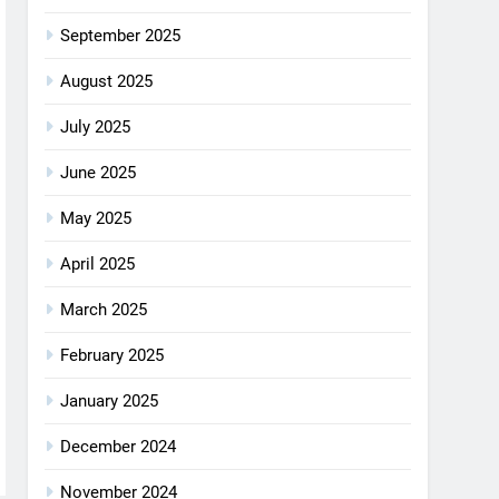
September 2025
August 2025
July 2025
June 2025
May 2025
April 2025
March 2025
February 2025
January 2025
December 2024
November 2024