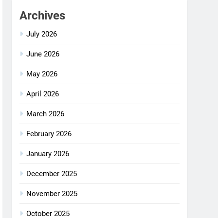
Archives
July 2026
June 2026
May 2026
April 2026
March 2026
February 2026
January 2026
December 2025
November 2025
October 2025