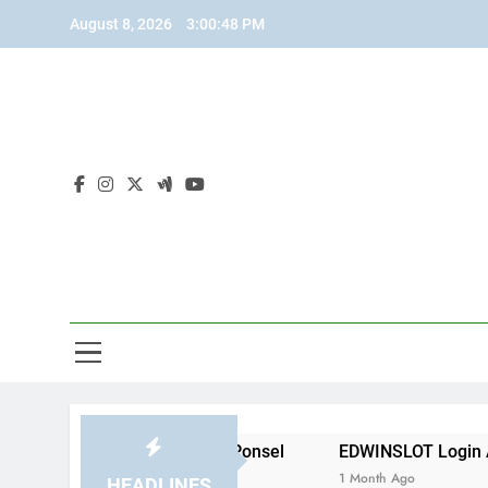
Skip
August 8, 2026
3:00:49 PM
to
content
Ben
Dapatkan K
nk Alternatif di Ponsel
EDWINSLOT Login Aman untuk
1 Month Ago
HEADLINES