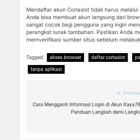
Mendaftar akun Corlaslot tidak harus melalui
Anda bisa membuat akun langsung dari brows
sangat cocok bagi pengguna yang ingin men
perangkat lunak tambahan. Pastikan Anda me
memverifikasi sumber situs sebelum melakuka
Tagged:
akses browser
daftar corlaslot
p
tanpa aplikasi
Previou
Post
navigation
Cara Mengganti Informasi Login di Akun Kaya78
Panduan Langkah demi Langk