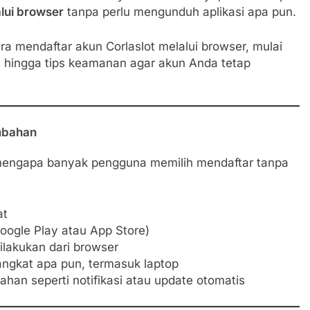
lui browser
tanpa perlu mengunduh aplikasi apa pun.
ra mendaftar akun Corlaslot melalui browser, mulai
, hingga tips keamanan agar akun Anda tetap
mbahan
mengapa banyak pengguna memilih mendaftar tanpa
at
oogle Play atau App Store)
ilakukan dari browser
rangkat apa pun, termasuk laptop
an seperti notifikasi atau update otomatis