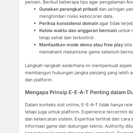
pemain. Berikut beberapa tips agar pengalaman Anda
Gunakan perangkat pribadi
dan jaringan ya
menghindari risiko kebocoran data.
Periksa konsistensi domain
agar tidak terjeb
Kelola waktu dan anggaran bermain
untuk m
tetap sehat dan terkontrol.
Manfaatkan mode demo atau free play
bila
memahami mekanisme game sebelum bermain
Langkah-langkah sederhana ini memperkuat aspek
membangun hubungan jangka panjang yang lebih a
dan platform.
Mengapa Prinsip E-E-A-T Penting dalam Du
Dalam konteks slot online, E-E-A-T tidak hanya rel
tetapi juga untuk platform. Experience tercermin da
dan kelancaran sistem. Expertise terlihat dari cara 
informasi game dan dukungan teknis. Authority dib