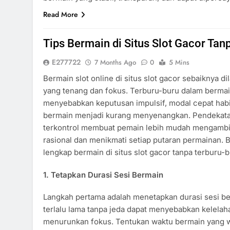
Read More
Tips Bermain di Situs Slot Gacor Tan
E277722
7 Months Ago
0
5 Mins
Bermain slot online di situs slot gacor sebaiknya d
yang tenang dan fokus. Terburu-buru dalam bermai
menyebabkan keputusan impulsif, modal cepat hab
bermain menjadi kurang menyenangkan. Pendekata
terkontrol membuat pemain lebih mudah mengambi
rasional dan menikmati setiap putaran permainan. 
lengkap bermain di situs slot gacor tanpa terburu-b
1. Tetapkan Durasi Sesi Bermain
Langkah pertama adalah menetapkan durasi sesi b
terlalu lama tanpa jeda dapat menyebabkan kelelah
menurunkan fokus. Tentukan waktu bermain yang w