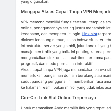
yang digunakan.
Mengapa Akses Cepat Tanpa VPN Menjadi 
VPN memang memiliki fungsi tertentu, tetapi dalam
online, penggunaannya sering justru menambah la
kecepatan, dan mempersulit login.
Link slot
terperc
diakses langsung menunjukkan bahwa situs tersebu
infrastruktur server yang stabil, jalur koneksi yang 
manajemen trafik yang baik. Ini penting karena pe
mengandalkan sinkronisasi real-time, terutama pada
progresif, dan mode permainan interaktif.
Akses cepat tanpa VPN juga menandakan bahwa situ
memerlukan pengalihan domain berulang atau manip
sudut pandang pengguna, ini memberikan rasa am
ke halaman resmi, bukan mirror yang tidak jelas asa
Ciri-Ciri Link Slot Online Terpercaya
Untuk memastikan Anda memilih link yang tepat, ad