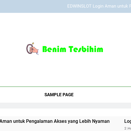
EDWINSLOT Login Aman untuk P
Login Edwinslot Alternatif untuk Pengguna y
Lebah4D Lo
Langkah Praktis Memb
EDWINSLOT Login Aman untuk P
Login Edwinslot Alternatif untuk Pengguna y
im Tesbihim
oleksi Tasbih Dan Aksesoris Islami Berkualitas Di Benim Tesbi
Lebah4D Lo
SAMPLE PAGE
uk Pengalaman Akses yang Lebih Nyaman
Login Edwin
2 Months Ago