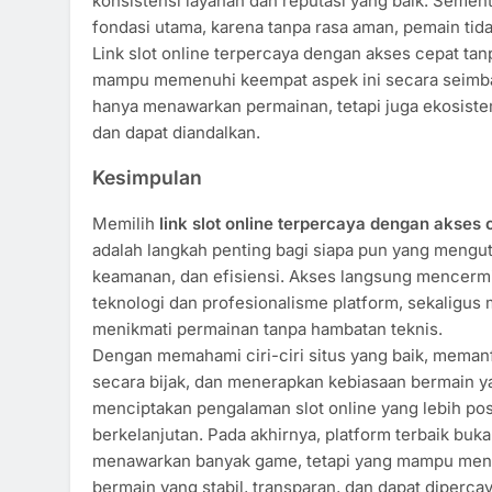
konsistensi layanan dan reputasi yang baik. Semen
fondasi utama, karena tanpa rasa aman, pemain tid
Link slot online terpercaya dengan akses cepat t
mampu memenuhi keempat aspek ini secara seimba
hanya menawarkan permainan, tetapi juga ekosiste
dan dapat diandalkan.
Kesimpulan
Memilih
link slot online terpercaya dengan akses
adalah langkah penting bagi siapa pun yang meng
keamanan, dan efisiensi. Akses langsung mencermi
teknologi dan profesionalisme platform, sekalig
menikmati permainan tanpa hambatan teknis.
Dengan memahami ciri-ciri situs yang baik, meman
secara bijak, dan menerapkan kebiasaan bermain y
menciptakan pengalaman slot online yang lebih pos
berkelanjutan. Pada akhirnya, platform terbaik buk
menawarkan banyak game, tetapi yang mampu men
bermain yang stabil, transparan, dan dapat dipercay