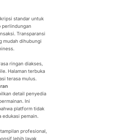
ripsi standar untuk
p perlindungan
ansaksi. Transparansi
ng mudah dihubungi
hiness.
rasa ringan diakses,
ile. Halaman terbuka
asi terasa mulus.
aran
lkan detail penyedia
permainan. Ini
ahwa platform tidak
a edukasi pemain.
tampilan profesional,
onsif lebih layak