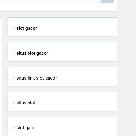
slot gacor
situs slot gacor
situs link slot gacor
situs slot
slot gacor