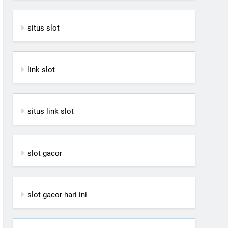
situs slot
link slot
situs link slot
slot gacor
slot gacor hari ini