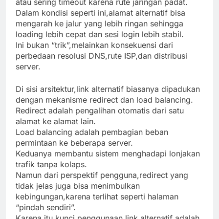
atau sering timeout karena rute jaringan padat.
Dalam kondisi seperti ini,alamat alternatif bisa
mengarah ke jalur yang lebih ringan sehingga
loading lebih cepat dan sesi login lebih stabil.
Ini bukan “trik”,melainkan konsekuensi dari
perbedaan resolusi DNS,rute ISP,dan distribusi
server.
Di sisi arsitektur,link alternatif biasanya dipadukan
dengan mekanisme redirect dan load balancing.
Redirect adalah pengalihan otomatis dari satu
alamat ke alamat lain.
Load balancing adalah pembagian beban
permintaan ke beberapa server.
Keduanya membantu sistem menghadapi lonjakan
trafik tanpa kolaps.
Namun dari perspektif pengguna,redirect yang
tidak jelas juga bisa menimbulkan
kebingungan,karena terlihat seperti halaman
“pindah sendiri”.
Karena itu,kunci penggunaan link alternatif adalah