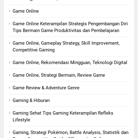
Game Online
Game Online Keterampilan Strategis Pengembangan Diri
Tips Bermain Game Produktivitas dan Pembelajaran
Game Online, Gameplay Strategy, Skill Improvement,
Competitive Gaming
Game Online, Rekomendasi Mingguan, Teknologi Digital
Game Online, Strategi Bermain, Review Game
Game Review & Adventure Genre
Gaming & Hiburan
Gaming Sehat Tips Gaming Keterampilan Refleks
Lifestyle
Gaming, Strategi Pokémon, Battle Analysis, Statistik dan