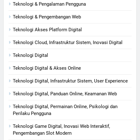
Teknologi & Pengalaman Pengguna
Teknologi & Pengembangan Web
Teknologi Akses Platform Digital
Teknologi Cloud, Infrastruktur Sistem, Inovasi Digital
Teknologi Digital
Teknologi Digital & Akses Online
Teknologi Digital, Infrastruktur Sistem, User Experience
Teknologi Digital, Panduan Online, Keamanan Web
Teknologi Digital, Permainan Online, Psikologi dan
Perilaku Pengguna
Teknologi Game Digital, Inovasi Web Interaktif,
Pengembangan Slot Modern