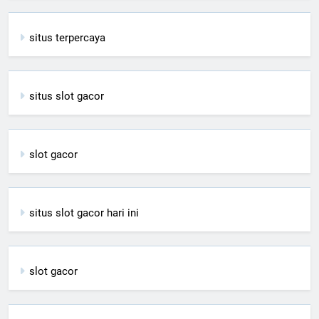
situs terpercaya
situs slot gacor
slot gacor
situs slot gacor hari ini
slot gacor