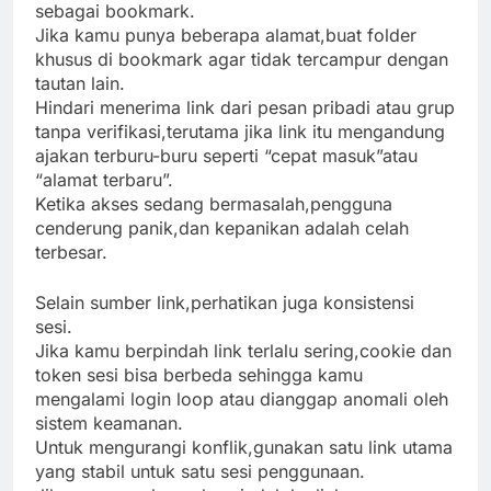
sebagai bookmark.
Jika kamu punya beberapa alamat,buat folder
khusus di bookmark agar tidak tercampur dengan
tautan lain.
Hindari menerima link dari pesan pribadi atau grup
tanpa verifikasi,terutama jika link itu mengandung
ajakan terburu-buru seperti “cepat masuk”atau
“alamat terbaru”.
Ketika akses sedang bermasalah,pengguna
cenderung panik,dan kepanikan adalah celah
terbesar.
Selain sumber link,perhatikan juga konsistensi
sesi.
Jika kamu berpindah link terlalu sering,cookie dan
token sesi bisa berbeda sehingga kamu
mengalami login loop atau dianggap anomali oleh
sistem keamanan.
Untuk mengurangi konflik,gunakan satu link utama
yang stabil untuk satu sesi penggunaan.