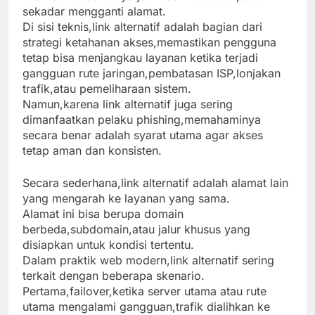
sekadar mengganti alamat.
Di sisi teknis,link alternatif adalah bagian dari
strategi ketahanan akses,memastikan pengguna
tetap bisa menjangkau layanan ketika terjadi
gangguan rute jaringan,pembatasan ISP,lonjakan
trafik,atau pemeliharaan sistem.
Namun,karena link alternatif juga sering
dimanfaatkan pelaku phishing,memahaminya
secara benar adalah syarat utama agar akses
tetap aman dan konsisten.
Secara sederhana,link alternatif adalah alamat lain
yang mengarah ke layanan yang sama.
Alamat ini bisa berupa domain
berbeda,subdomain,atau jalur khusus yang
disiapkan untuk kondisi tertentu.
Dalam praktik web modern,link alternatif sering
terkait dengan beberapa skenario.
Pertama,failover,ketika server utama atau rute
utama mengalami gangguan,trafik dialihkan ke