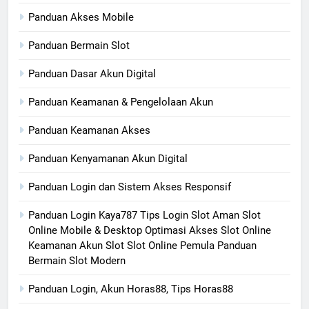
Panduan Akses Mobile
Panduan Bermain Slot
Panduan Dasar Akun Digital
Panduan Keamanan & Pengelolaan Akun
Panduan Keamanan Akses
Panduan Kenyamanan Akun Digital
Panduan Login dan Sistem Akses Responsif
Panduan Login Kaya787 Tips Login Slot Aman Slot
Online Mobile & Desktop Optimasi Akses Slot Online
Keamanan Akun Slot Slot Online Pemula Panduan
Bermain Slot Modern
Panduan Login, Akun Horas88, Tips Horas88