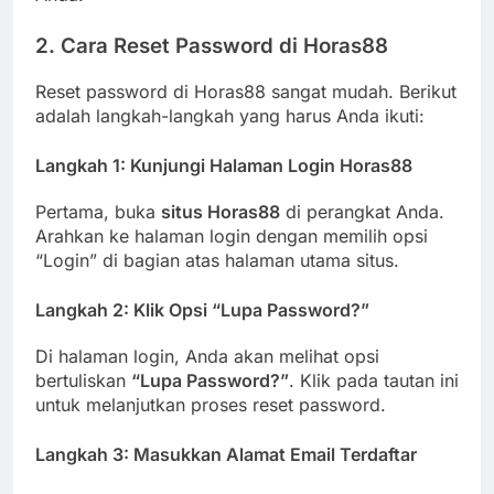
2. Cara Reset Password di Horas88
Reset password di Horas88 sangat mudah. Berikut
adalah langkah-langkah yang harus Anda ikuti:
Langkah 1: Kunjungi Halaman Login Horas88
Pertama, buka
situs Horas88
di perangkat Anda.
Arahkan ke halaman login dengan memilih opsi
“Login” di bagian atas halaman utama situs.
Langkah 2: Klik Opsi “Lupa Password?”
Di halaman login, Anda akan melihat opsi
bertuliskan
“Lupa Password?”
. Klik pada tautan ini
untuk melanjutkan proses reset password.
Langkah 3: Masukkan Alamat Email Terdaftar