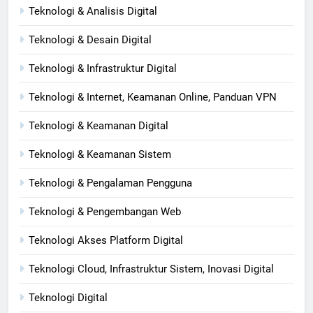
Teknologi & Analisis Digital
Teknologi & Desain Digital
Teknologi & Infrastruktur Digital
Teknologi & Internet, Keamanan Online, Panduan VPN
Teknologi & Keamanan Digital
Teknologi & Keamanan Sistem
Teknologi & Pengalaman Pengguna
Teknologi & Pengembangan Web
Teknologi Akses Platform Digital
Teknologi Cloud, Infrastruktur Sistem, Inovasi Digital
Teknologi Digital