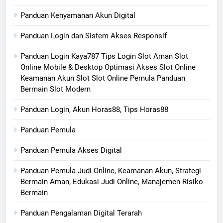
Panduan Kenyamanan Akun Digital
Panduan Login dan Sistem Akses Responsif
Panduan Login Kaya787 Tips Login Slot Aman Slot
Online Mobile & Desktop Optimasi Akses Slot Online
Keamanan Akun Slot Slot Online Pemula Panduan
Bermain Slot Modern
Panduan Login, Akun Horas88, Tips Horas88
Panduan Pemula
Panduan Pemula Akses Digital
Panduan Pemula Judi Online, Keamanan Akun, Strategi
Bermain Aman, Edukasi Judi Online, Manajemen Risiko
Bermain
Panduan Pengalaman Digital Terarah