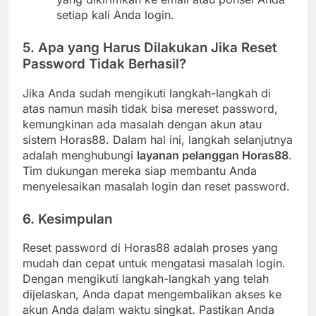
setiap kali Anda login.
5. Apa yang Harus Dilakukan Jika Reset
Password Tidak Berhasil?
Jika Anda sudah mengikuti langkah-langkah di
atas namun masih tidak bisa mereset password,
kemungkinan ada masalah dengan akun atau
sistem Horas88. Dalam hal ini, langkah selanjutnya
adalah menghubungi
layanan pelanggan Horas88
.
Tim dukungan mereka siap membantu Anda
menyelesaikan masalah login dan reset password.
6. Kesimpulan
Reset password di Horas88 adalah proses yang
mudah dan cepat untuk mengatasi masalah login.
Dengan mengikuti langkah-langkah yang telah
dijelaskan, Anda dapat mengembalikan akses ke
akun Anda dalam waktu singkat. Pastikan Anda