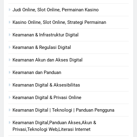
Judi Online, Slot Online, Permainan Kasino
Kasino Online, Slot Online, Strategi Permainan
Keamanan & Infrastruktur Digital
Keamanan & Regulasi Digital
Keamanan Akun dan Akses Digital
Keamanan dan Panduan
Keamanan Digital & Aksesibilitas
Keamanan Digital & Privasi Online
Keamanan Digital | Teknologi | Panduan Pengguna
Keamanan Digital,Panduan Akses,Akun &
Privasi,Teknologi Web,Literasi Internet