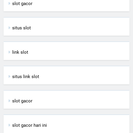
slot gacor
situs slot
link slot
situs link slot
slot gacor
slot gacor hari ini