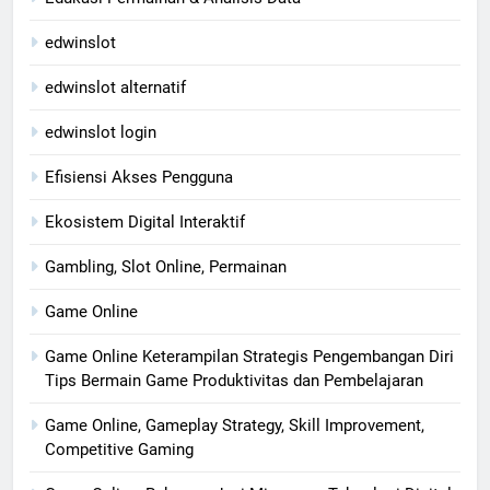
edwinslot
edwinslot alternatif
edwinslot login
Efisiensi Akses Pengguna
Ekosistem Digital Interaktif
Gambling, Slot Online, Permainan
Game Online
Game Online Keterampilan Strategis Pengembangan Diri
Tips Bermain Game Produktivitas dan Pembelajaran
Game Online, Gameplay Strategy, Skill Improvement,
Competitive Gaming