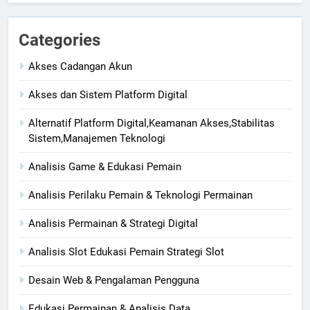
Categories
Akses Cadangan Akun
Akses dan Sistem Platform Digital
Alternatif Platform Digital,Keamanan Akses,Stabilitas
Sistem,Manajemen Teknologi
Analisis Game & Edukasi Pemain
Analisis Perilaku Pemain & Teknologi Permainan
Analisis Permainan & Strategi Digital
Analisis Slot Edukasi Pemain Strategi Slot
Desain Web & Pengalaman Pengguna
Edukasi Permainan & Analisis Data