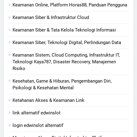
Keamanan Online, Platform Horas88, Panduan Pengguna
Keamanan Siber & Infrastruktur Cloud
Keamanan Siber & Tata Kelola Teknologi Informasi
Keamanan Siber, Teknologi Digital, Perlindungan Data
Keamanan Sistem, Cloud Computing, Infrastruktur IT,
Teknologi Kaya787, Disaster Recovery, Manajemen
Risiko
Kesehatan, Game & Hiburan, Pengembangan Diri,
Psikologi & Kesehatan Mental
Ketahanan Akses & Keamanan Link
link alternatif edwinslot
login edwinslot alternatif