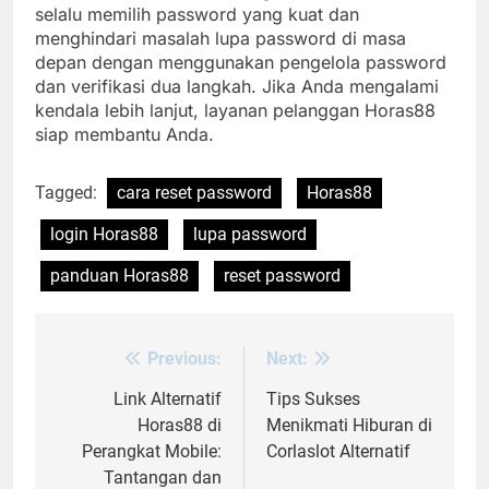
selalu memilih password yang kuat dan
menghindari masalah lupa password di masa
depan dengan menggunakan pengelola password
dan verifikasi dua langkah. Jika Anda mengalami
kendala lebih lanjut, layanan pelanggan Horas88
siap membantu Anda.
Tagged:
cara reset password
Horas88
login Horas88
lupa password
panduan Horas88
reset password
Previous:
Next:
Post
navigation
Link Alternatif
Tips Sukses
Horas88 di
Menikmati Hiburan di
Perangkat Mobile:
Corlaslot Alternatif
Tantangan dan