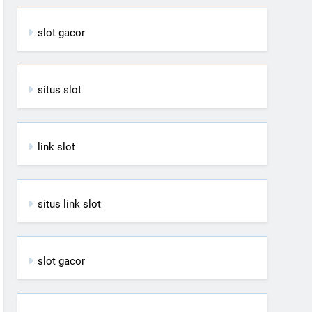
slot gacor
situs slot
link slot
situs link slot
slot gacor