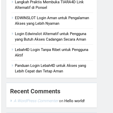
Langkah Praktis Membuka TIARA4D Link
Alternatif di Ponsel
EDWINSLOT Login Aman untuk Pengalaman
Akses yang Lebih Nyaman
Login Edwinslot Alternatif untuk Pengguna
yang Butuh Akses Cadangan Secara Aman
Lebah4D Login Tanpa Ribet untuk Pengguna
Aktif
Panduan Login Lebah4D untuk Akses yang
Lebih Cepat dan Tetap Aman
Recent Comments
A WordPress Commenter
on
Hello world!