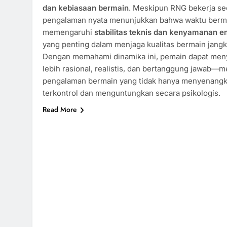
dan kebiasaan bermain
. Meskipun RNG bekerja se
pengalaman nyata menunjukkan bahwa waktu berma
memengaruhi
stabilitas teknis dan kenyamanan e
yang penting dalam menjaga kualitas bermain jangk
Dengan memahami dinamika ini, pemain dapat meny
lebih rasional, realistis, dan bertanggung jawab—
pengalaman bermain yang tidak hanya menyenangkan
terkontrol dan menguntungkan secara psikologis.
Read More