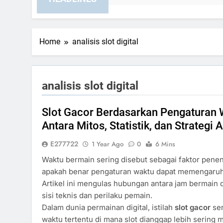
Home
analisis slot digital
analisis slot digital
Slot Gacor Berdasarkan Pengaturan 
Antara Mitos, Statistik, dan Strategi 
E277722
1 Year Ago
0
6 Mins
Waktu bermain sering disebut sebagai faktor penen
apakah benar pengaturan waktu dapat memengaruhi
Artikel ini mengulas hubungan antara jam bermain d
sisi teknis dan perilaku pemain.
Dalam dunia permainan digital, istilah
slot gacor
ser
waktu tertentu di mana slot dianggap lebih sering