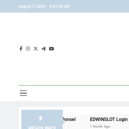
Skip
August 7, 2026
4:47:40 AM
to
content
Ben
Dapatkan K
nk Alternatif di Ponsel
EDWINSLOT Login Aman untuk
1 Month Ago
HEADLINES