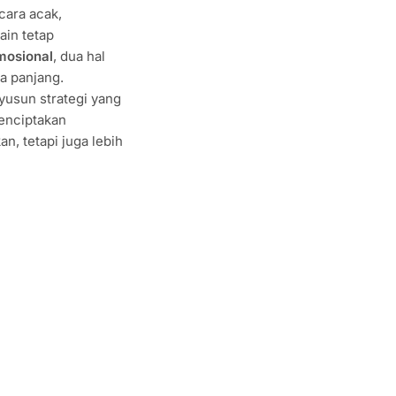
cara acak,
in tetap
mosional
, dua hal
a panjang.
usun strategi yang
menciptakan
, tetapi juga lebih