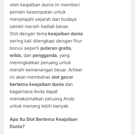
oleh keajaiban dunia ini memberi
pemain kesempatan untuk
menjelajahi sejarah dan budaya
sambil meraih hadiah besar.
Slot dengan tema
keajaiban dunia
sering kali dilengkapi dengan fitur
bonus seperti
putaran gratis
,
wilds
, dan
pengganda
, yang
meningkatkan peluang untuk
meraih kemenangan besar. Artikel
ini akan membahas
slot gacor
bertema keajaiban dunia
dan
bagaimana Anda dapat
memaksimalkan peluang Anda
untuk menang lebih banyak.
Apa Itu Slot Bertema Keajaiban
Dunia?