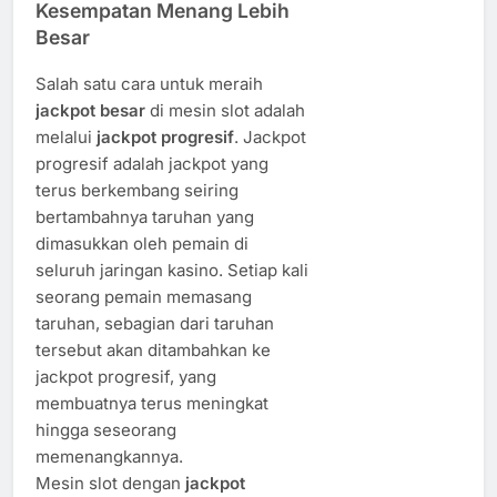
Kesempatan Menang Lebih
Besar
Salah satu cara untuk meraih
jackpot besar
di mesin slot adalah
melalui
jackpot progresif
. Jackpot
progresif adalah jackpot yang
terus berkembang seiring
bertambahnya taruhan yang
dimasukkan oleh pemain di
seluruh jaringan kasino. Setiap kali
seorang pemain memasang
taruhan, sebagian dari taruhan
tersebut akan ditambahkan ke
jackpot progresif, yang
membuatnya terus meningkat
hingga seseorang
memenangkannya.
Mesin slot dengan
jackpot