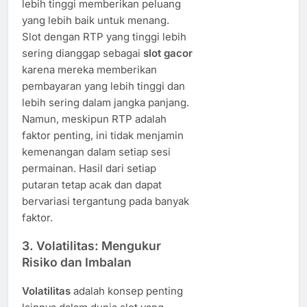
lebih tinggi memberikan peluang
yang lebih baik untuk menang.
Slot dengan RTP yang tinggi lebih
sering dianggap sebagai
slot gacor
karena mereka memberikan
pembayaran yang lebih tinggi dan
lebih sering dalam jangka panjang.
Namun, meskipun RTP adalah
faktor penting, ini tidak menjamin
kemenangan dalam setiap sesi
permainan. Hasil dari setiap
putaran tetap acak dan dapat
bervariasi tergantung pada banyak
faktor.
3. Volatilitas: Mengukur
Risiko dan Imbalan
Volatilitas
adalah konsep penting