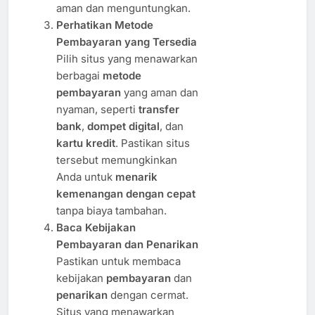
aman dan menguntungkan.
Perhatikan Metode
Pembayaran yang Tersedia
Pilih situs yang menawarkan
berbagai
metode
pembayaran
yang aman dan
nyaman, seperti
transfer
bank
,
dompet digital
, dan
kartu kredit
. Pastikan situs
tersebut memungkinkan
Anda untuk
menarik
kemenangan dengan cepat
tanpa biaya tambahan.
Baca Kebijakan
Pembayaran dan Penarikan
Pastikan untuk membaca
kebijakan
pembayaran
dan
penarikan
dengan cermat.
Situs yang menawarkan