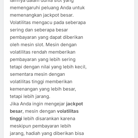
lainnya dalam dunia slot yang
memengaruhi peluang Anda untuk
memenangkan jackpot besar.
Volatilitas mengacu pada seberapa
sering dan seberapa besar
pembayaran yang dapat diberikan
oleh mesin slot. Mesin dengan
volatilitas rendah memberikan
pembayaran yang lebih sering
tetapi dengan nilai yang lebih kecil,
sementara mesin dengan
volatilitas tinggi memberikan
kemenangan yang lebih besar,
tetapi lebih jarang.
Jika Anda ingin mengejar
jackpot
besar
, mesin dengan
volatilitas
tinggi
lebih disarankan karena
meskipun pembayaran lebih
jarang, hadiah yang diberikan bisa