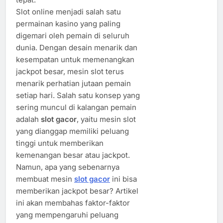
Slot online menjadi salah satu
permainan kasino yang paling
digemari oleh pemain di seluruh
dunia. Dengan desain menarik dan
kesempatan untuk memenangkan
jackpot besar, mesin slot terus
menarik perhatian jutaan pemain
setiap hari. Salah satu konsep yang
sering muncul di kalangan pemain
adalah
slot gacor
, yaitu mesin slot
yang dianggap memiliki peluang
tinggi untuk memberikan
kemenangan besar atau jackpot.
Namun, apa yang sebenarnya
membuat mesin
slot gacor
ini bisa
memberikan jackpot besar? Artikel
ini akan membahas faktor-faktor
yang mempengaruhi peluang