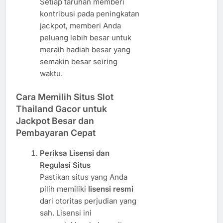
Setiap taruhan memberi
kontribusi pada peningkatan
jackpot, memberi Anda
peluang lebih besar untuk
meraih hadiah besar yang
semakin besar seiring
waktu.
Cara Memilih Situs Slot
Thailand Gacor untuk
Jackpot Besar dan
Pembayaran Cepat
Periksa Lisensi dan
Regulasi Situs
Pastikan situs yang Anda
pilih memiliki
lisensi resmi
dari otoritas perjudian yang
sah. Lisensi ini