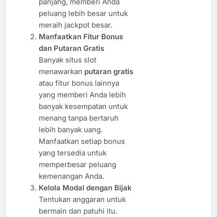
panjang, memberi Anda
peluang lebih besar untuk
meraih jackpot besar.
Manfaatkan Fitur Bonus
dan Putaran Gratis
Banyak situs slot
menawarkan
putaran gratis
atau fitur bonus lainnya
yang memberi Anda lebih
banyak kesempatan untuk
menang tanpa bertaruh
lebih banyak uang.
Manfaatkan setiap bonus
yang tersedia untuk
memperbesar peluang
kemenangan Anda.
Kelola Modal dengan Bijak
Tentukan anggaran untuk
bermain dan patuhi itu.