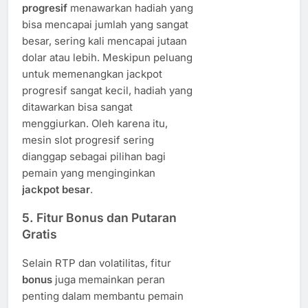
progresif
menawarkan hadiah yang
bisa mencapai jumlah yang sangat
besar, sering kali mencapai jutaan
dolar atau lebih. Meskipun peluang
untuk memenangkan jackpot
progresif sangat kecil, hadiah yang
ditawarkan bisa sangat
menggiurkan. Oleh karena itu,
mesin slot progresif sering
dianggap sebagai pilihan bagi
pemain yang menginginkan
jackpot besar
.
5. Fitur Bonus dan Putaran
Gratis
Selain RTP dan volatilitas, fitur
bonus
juga memainkan peran
penting dalam membantu pemain