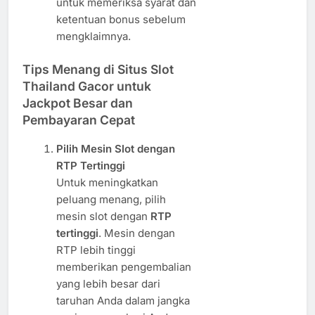
untuk memeriksa syarat dan
ketentuan bonus sebelum
mengklaimnya.
Tips Menang di Situs Slot
Thailand Gacor untuk
Jackpot Besar dan
Pembayaran Cepat
Pilih Mesin Slot dengan
RTP Tertinggi
Untuk meningkatkan
peluang menang, pilih
mesin slot dengan
RTP
tertinggi
. Mesin dengan
RTP lebih tinggi
memberikan pengembalian
yang lebih besar dari
taruhan Anda dalam jangka