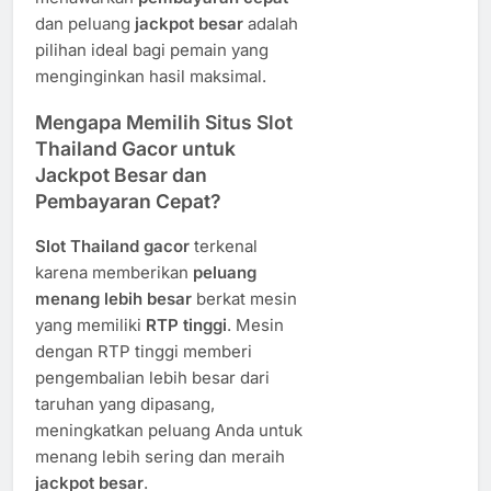
dan peluang
jackpot besar
adalah
pilihan ideal bagi pemain yang
menginginkan hasil maksimal.
Mengapa Memilih Situs Slot
Thailand Gacor untuk
Jackpot Besar dan
Pembayaran Cepat?
Slot Thailand gacor
terkenal
karena memberikan
peluang
menang lebih besar
berkat mesin
yang memiliki
RTP tinggi
. Mesin
dengan RTP tinggi memberi
pengembalian lebih besar dari
taruhan yang dipasang,
meningkatkan peluang Anda untuk
menang lebih sering dan meraih
jackpot besar
.