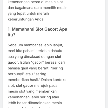
kemenangan besar di mesin slot
dan bagaimana cara memilih mesin
yang tepat untuk meraih
keberuntungan Anda.
1. Memahami Slot Gacor: Apa
Itu?
Sebelum membahas lebih lanjut,
mari kita pahami terlebih dahulu
apa yang dimaksud dengan
slot
gacor
. Istilah “gacor” berasal dari
bahasa gaul yang berarti “sering
berbunyi” atau “sering
memberikan hasil.” Dalam konteks
slot,
slot gacor
merujuk pada
mesin slot yang memberikan
kemenangan lebih sering atau
lebih besar dibandingkan mesin