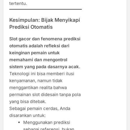
tertentu.
Kesimpulan: Bijak Menyikapi
Prediksi Otomatis
Slot gacor dan fenomena prediksi
otomatis adalah refleksi dari
keinginan pemain untuk
memahami dan mengontrol
sistem yang pada dasarnya acak.
Teknologi ini bisa memberi ilusi
kenyamanan, namun tidak
menggantikan realita bahwa
permainan slot didesain tanpa pola
yang bisa ditebak.
Sebagai pemain cerdas, Anda
disarankan untuk:
Menggunakan prediksi
sebagai referensi, bukan