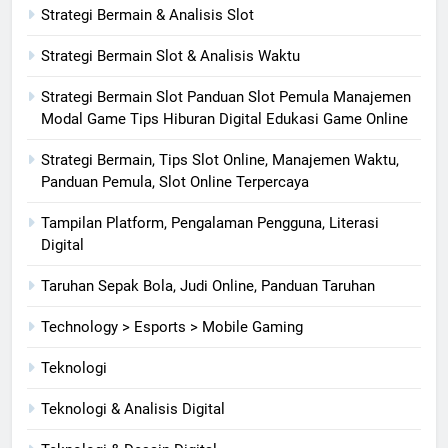
Strategi Bermain & Analisis Slot
Strategi Bermain Slot & Analisis Waktu
Strategi Bermain Slot Panduan Slot Pemula Manajemen
Modal Game Tips Hiburan Digital Edukasi Game Online
Strategi Bermain, Tips Slot Online, Manajemen Waktu,
Panduan Pemula, Slot Online Terpercaya
Tampilan Platform, Pengalaman Pengguna, Literasi
Digital
Taruhan Sepak Bola, Judi Online, Panduan Taruhan
Technology > Esports > Mobile Gaming
Teknologi
Teknologi & Analisis Digital