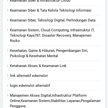
Keamanan Siber & Infrastruktur Cloud
Keamanan Siber & Tata Kelola Teknologi Informasi
Keamanan Siber, Teknologi Digital, Perlindungan Data
Keamanan Sistem, Cloud Computing, Infrastruktur IT,
Teknologi Kaya787, Disaster Recovery, Manajemen
Risiko
Kesehatan, Game & Hiburan, Pengembangan Diri,
Psikologi & Kesehatan Mental
Ketahanan Akses & Keamanan Link
link alternatif edwinslot
login edwinslot alternatif
Manajemen Akses Digital,Infrastruktur Platform
Online,Keamanan Sistem,Stabilitas Layanan,Pengalaman
Pengguna