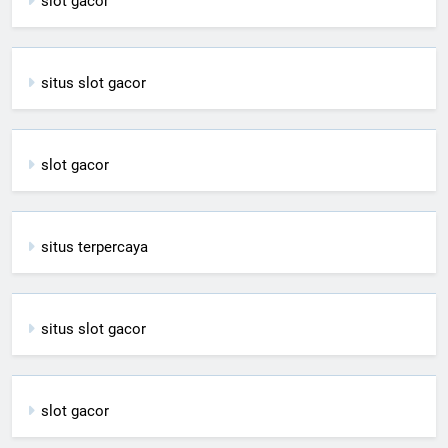
slot gacor
situs slot gacor
slot gacor
situs terpercaya
situs slot gacor
slot gacor