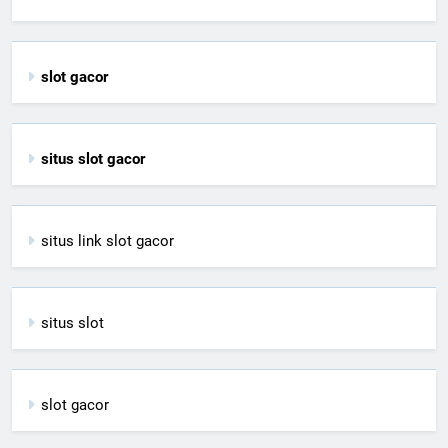
slot gacor
situs slot gacor
situs link slot gacor
situs slot
slot gacor