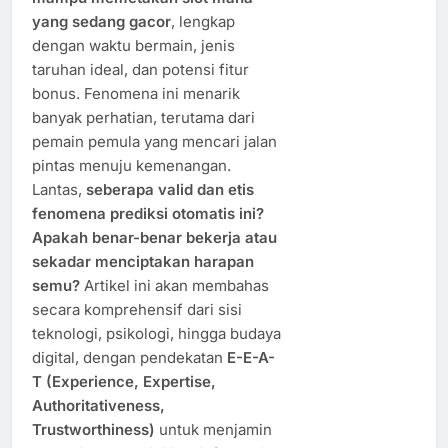
yang sedang gacor
, lengkap
dengan waktu bermain, jenis
taruhan ideal, dan potensi fitur
bonus. Fenomena ini menarik
banyak perhatian, terutama dari
pemain pemula yang mencari jalan
pintas menuju kemenangan.
Lantas,
seberapa valid dan etis
fenomena prediksi otomatis ini?
Apakah benar-benar bekerja atau
sekadar menciptakan harapan
semu?
Artikel ini akan membahas
secara komprehensif dari sisi
teknologi, psikologi, hingga budaya
digital, dengan pendekatan
E-E-A-
T (Experience, Expertise,
Authoritativeness,
Trustworthiness)
untuk menjamin