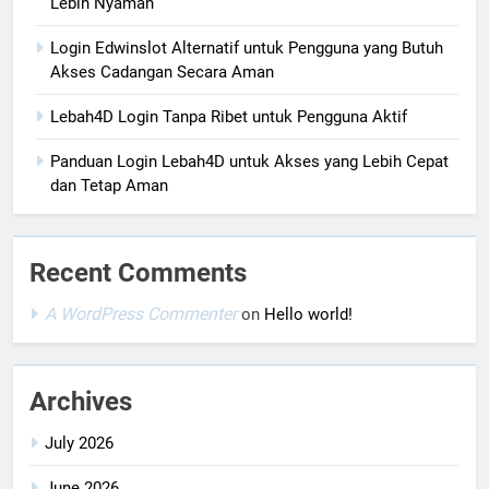
Lebih Nyaman
Login Edwinslot Alternatif untuk Pengguna yang Butuh
Akses Cadangan Secara Aman
Lebah4D Login Tanpa Ribet untuk Pengguna Aktif
Panduan Login Lebah4D untuk Akses yang Lebih Cepat
dan Tetap Aman
Recent Comments
A WordPress Commenter
on
Hello world!
Archives
July 2026
June 2026