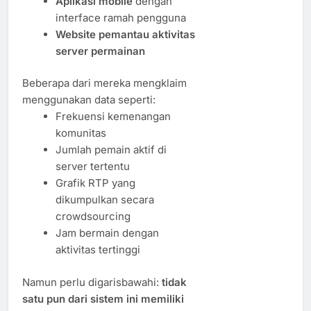
Aplikasi mobile
dengan
interface ramah pengguna
Website pemantau aktivitas
server permainan
Beberapa dari mereka mengklaim
menggunakan data seperti:
Frekuensi kemenangan
komunitas
Jumlah pemain aktif di
server tertentu
Grafik RTP yang
dikumpulkan secara
crowdsourcing
Jam bermain dengan
aktivitas tertinggi
Namun perlu digarisbawahi:
tidak
satu pun dari sistem ini memiliki