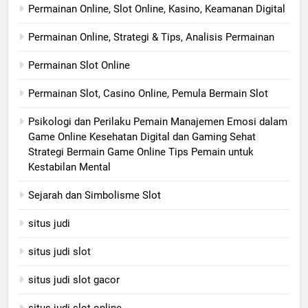
Permainan Online, Slot Online, Kasino, Keamanan Digital
Permainan Online, Strategi & Tips, Analisis Permainan
Permainan Slot Online
Permainan Slot, Casino Online, Pemula Bermain Slot
Psikologi dan Perilaku Pemain Manajemen Emosi dalam
Game Online Kesehatan Digital dan Gaming Sehat
Strategi Bermain Game Online Tips Pemain untuk
Kestabilan Mental
Sejarah dan Simbolisme Slot
situs judi
situs judi slot
situs judi slot gacor
situs judi slot online