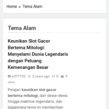
Home
Tema Alam
Tema Alam
Keunikan Slot Gacor
Bertema Mitologi:
Menyelami Dunia Legendaris
dengan Peluang
Kemenangan Besar
e277722
2 years ago
0
9
mins
Pelajari
keunikan slot gacor
bertema mitologi
, dari dewa-dewa
hingga makhluk legendaris, dan
bagaimana tema ini memberikan