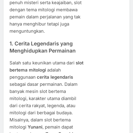
penuh misteri serta keajaiban, slot
dengan tema mitologi membawa
pemain dalam perjalanan yang tak
hanya menghibur tetapi juga
menguntungkan.
1.
Cerita Legendaris yang
Menghidupkan Permainan
Salah satu keunikan utama dari
slot
bertema mitologi
adalah
penggunaan
cerita legendaris
sebagai dasar permainan. Dalam
banyak mesin slot bertema
mitologi, karakter utama diambil
dari cerita rakyat, legenda, atau
mitologi dari berbagai budaya.
Misalnya, dalam slot bertema
mitologi
Yunani
, pemain dapat