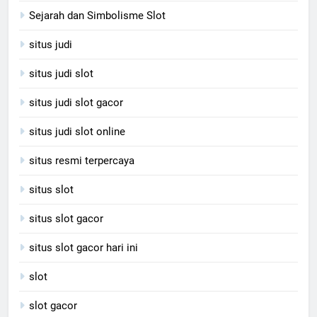
Sejarah dan Simbolisme Slot
situs judi
situs judi slot
situs judi slot gacor
situs judi slot online
situs resmi terpercaya
situs slot
situs slot gacor
situs slot gacor hari ini
slot
slot gacor