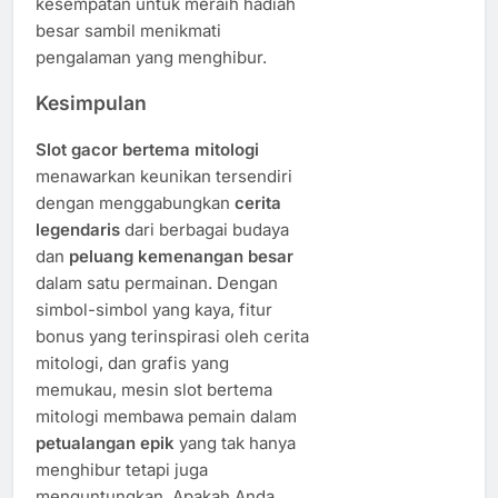
kesempatan untuk meraih hadiah
besar sambil menikmati
pengalaman yang menghibur.
Kesimpulan
Slot gacor bertema mitologi
menawarkan keunikan tersendiri
dengan menggabungkan
cerita
legendaris
dari berbagai budaya
dan
peluang kemenangan besar
dalam satu permainan. Dengan
simbol-simbol yang kaya, fitur
bonus yang terinspirasi oleh cerita
mitologi, dan grafis yang
memukau, mesin slot bertema
mitologi membawa pemain dalam
petualangan epik
yang tak hanya
menghibur tetapi juga
menguntungkan. Apakah Anda