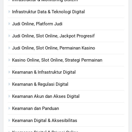
Infrastruktur Data & Teknologi Digital
Judi Online, Platform Judi
Judi Online, Slot Online, Jackpot Progresif
Judi Online, Slot Online, Permainan Kasino
Kasino Online, Slot Online, Strategi Permainan
Keamanan & Infrastruktur Digital
Keamanan & Regulasi Digital
Keamanan Akun dan Akses Digital
Keamanan dan Panduan
Keamanan Digital & Aksesibilitas