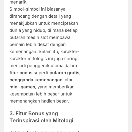
menarik.
Simbol-simbol ini biasanya
dirancang dengan detail yang
menakjubkan untuk menciptakan
dunia yang hidup, di mana setiap
putaran mesin slot membawa
pemain lebih dekat dengan
kemenangan. Selain itu, karakter-
karakter mitologis ini juga sering
menjadi penggerak utama dalam
fitur bonus
seperti
putaran gratis
,
pengganda kemenangan
, atau
mini-games
, yang memberikan
kesempatan lebih besar untuk
memenangkan hadiah besar.
3.
Fitur Bonus yang
Terinspirasi oleh Mitologi