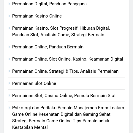
Permainan Digital, Panduan Pengguna
Permainan Kasino Online
Permainan Kasino, Slot Progresif, Hiburan Digital,
Panduan Slot, Analisis Game, Strategi Bermain
Permainan Online, Panduan Bermain
Permainan Online, Slot Online, Kasino, Keamanan Digital
Permainan Online, Strategi & Tips, Analisis Permainan
Permainan Slot Online
Permainan Slot, Casino Online, Pemula Bermain Slot
Psikologi dan Perilaku Pemain Manajemen Emosi dalam
Game Online Kesehatan Digital dan Gaming Sehat
Strategi Bermain Game Online Tips Pemain untuk
Kestabilan Mental