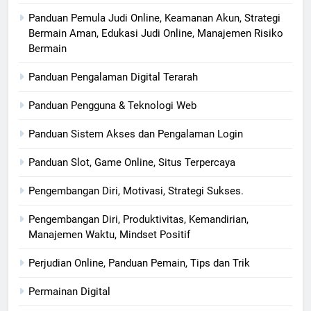
Panduan Pemula Judi Online, Keamanan Akun, Strategi
Bermain Aman, Edukasi Judi Online, Manajemen Risiko
Bermain
Panduan Pengalaman Digital Terarah
Panduan Pengguna & Teknologi Web
Panduan Sistem Akses dan Pengalaman Login
Panduan Slot, Game Online, Situs Terpercaya
Pengembangan Diri, Motivasi, Strategi Sukses.
Pengembangan Diri, Produktivitas, Kemandirian,
Manajemen Waktu, Mindset Positif
Perjudian Online, Panduan Pemain, Tips dan Trik
Permainan Digital