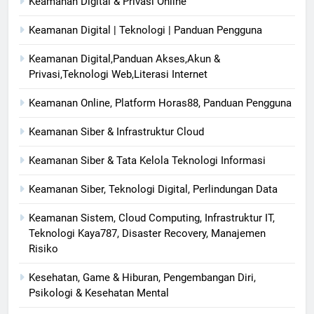
Keamanan Digital & Privasi Online
Keamanan Digital | Teknologi | Panduan Pengguna
Keamanan Digital,Panduan Akses,Akun &
Privasi,Teknologi Web,Literasi Internet
Keamanan Online, Platform Horas88, Panduan Pengguna
Keamanan Siber & Infrastruktur Cloud
Keamanan Siber & Tata Kelola Teknologi Informasi
Keamanan Siber, Teknologi Digital, Perlindungan Data
Keamanan Sistem, Cloud Computing, Infrastruktur IT,
Teknologi Kaya787, Disaster Recovery, Manajemen
Risiko
Kesehatan, Game & Hiburan, Pengembangan Diri,
Psikologi & Kesehatan Mental