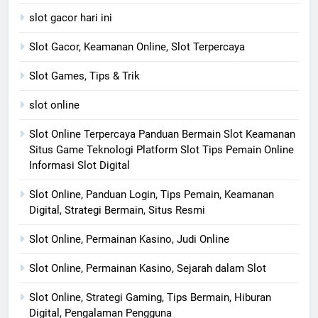
slot gacor hari ini
Slot Gacor, Keamanan Online, Slot Terpercaya
Slot Games, Tips & Trik
slot online
Slot Online Terpercaya Panduan Bermain Slot Keamanan
Situs Game Teknologi Platform Slot Tips Pemain Online
Informasi Slot Digital
Slot Online, Panduan Login, Tips Pemain, Keamanan
Digital, Strategi Bermain, Situs Resmi
Slot Online, Permainan Kasino, Judi Online
Slot Online, Permainan Kasino, Sejarah dalam Slot
Slot Online, Strategi Gaming, Tips Bermain, Hiburan
Digital, Pengalaman Pengguna