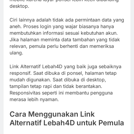
desktop.
Ciri lainnya adalah tidak ada permintaan data yang
aneh. Proses login yang wajar biasanya hanya
membutuhkan informasi sesuai kebutuhan akun.
Jika halaman meminta data tambahan yang tidak
relevan, pemula perlu berhenti dan memeriksa
ulang.
Link Alternatif Lebah4D yang baik juga sebaiknya
responsif. Saat dibuka di ponsel, halaman tetap
mudah digunakan. Saat dibuka di desktop,
tampilan tetap rapi dan tidak berantakan.
Responsivitas seperti ini membantu pengguna
merasa lebih nyaman.
Cara Menggunakan Link
Alternatif Lebah4D untuk Pemula