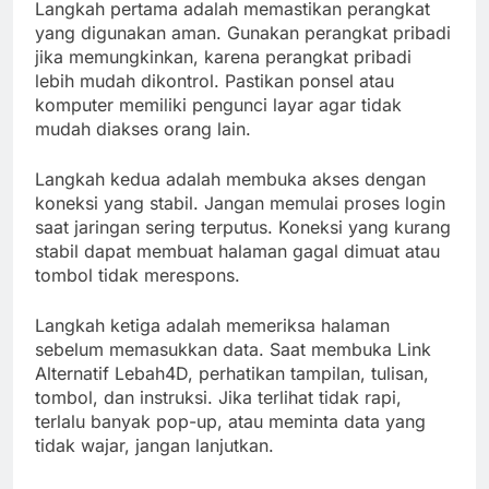
Langkah pertama adalah memastikan perangkat
yang digunakan aman. Gunakan perangkat pribadi
jika memungkinkan, karena perangkat pribadi
lebih mudah dikontrol. Pastikan ponsel atau
komputer memiliki pengunci layar agar tidak
mudah diakses orang lain.
Langkah kedua adalah membuka akses dengan
koneksi yang stabil. Jangan memulai proses login
saat jaringan sering terputus. Koneksi yang kurang
stabil dapat membuat halaman gagal dimuat atau
tombol tidak merespons.
Langkah ketiga adalah memeriksa halaman
sebelum memasukkan data. Saat membuka Link
Alternatif Lebah4D, perhatikan tampilan, tulisan,
tombol, dan instruksi. Jika terlihat tidak rapi,
terlalu banyak pop-up, atau meminta data yang
tidak wajar, jangan lanjutkan.