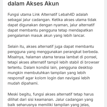
dalam Akses Akun
Fungsi utama Link Alternatif Lebah4D adalah
sebagai jalur cadangan. Ketika akses utama tidak
dapat digunakan dengan nyaman, jalur alternatif
dapat membantu pengguna tetap mendapatkan
pengalaman masuk akun yang lebih lancar.
Selain itu, akses alternatif juga dapat membantu
pengguna yang menggunakan perangkat berbeda.
Misalnya, halaman utama terasa lambat di ponsel,
tetapi akses alternatif tampil lebih stabil di browser
tertentu. Dalam kondisi lain, pengguna desktop
mungkin membutuhkan tampilan yang lebih
responsif agar kolom login dan navigasi lebih
mudah dipahami.
Meski begitu, fungsi akses alternatif tetap harus
dilihat dari sisi keamanan. Jalur cadangan yang
baik seharusnya memiliki tampilan yang jelas,