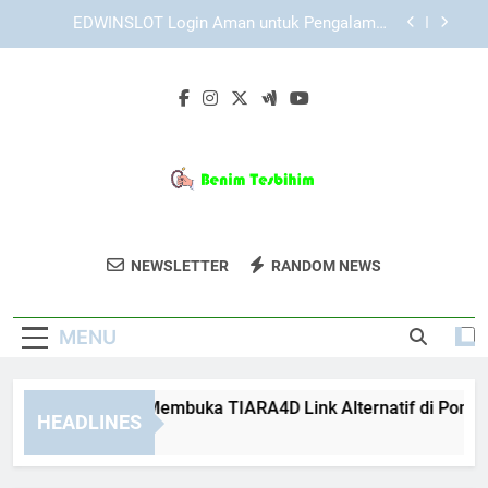
Skip
Login Edwinslot Alternatif untuk Pengguna yang
to
Butuh Akses Cadangan Secara Aman
content
Lebah4D Login Tanpa Ribet untuk Pengguna Aktif
Langkah Praktis Membuka TIARA4D Link
Alternatif di Ponsel
EDWINSLOT Login Aman untuk Pengalaman
Akses yang Lebih Nyaman
Login Edwinslot Alternatif untuk Pengguna yang
Butuh Akses Cadangan Secara Aman
Benim Tesbihim
Dapatkan Koleksi Tasbih Dan Aksesoris
Lebah4D Login Tanpa Ribet untuk Pengguna Aktif
NEWSLETTER
RANDOM NEWS
Islami Berkualitas Di Benim Tesbihim.
MENU
ngkah Praktis Membuka TIARA4D Link Alternatif di Ponsel
HEADLINES
Month Ago