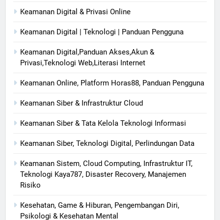
Keamanan Digital & Privasi Online
Keamanan Digital | Teknologi | Panduan Pengguna
Keamanan Digital,Panduan Akses,Akun &
Privasi,Teknologi Web,Literasi Internet
Keamanan Online, Platform Horas88, Panduan Pengguna
Keamanan Siber & Infrastruktur Cloud
Keamanan Siber & Tata Kelola Teknologi Informasi
Keamanan Siber, Teknologi Digital, Perlindungan Data
Keamanan Sistem, Cloud Computing, Infrastruktur IT,
Teknologi Kaya787, Disaster Recovery, Manajemen
Risiko
Kesehatan, Game & Hiburan, Pengembangan Diri,
Psikologi & Kesehatan Mental