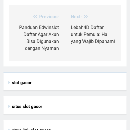
Previous:
Next:
Post
navigation
Panduan Edwinslot
Lebah4D Daftar
Daftar Agar Akun
untuk Pemula: Hal
Bisa Digunakan
yang Wajib Dipahami
dengan Nyaman
slot gacor
situs slot gacor