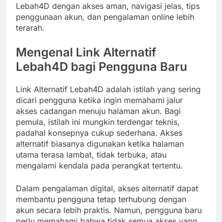
Lebah4D dengan akses aman, navigasi jelas, tips
penggunaan akun, dan pengalaman online lebih
terarah.
Mengenal Link Alternatif
Lebah4D bagi Pengguna Baru
Link Alternatif Lebah4D adalah istilah yang sering
dicari pengguna ketika ingin memahami jalur
akses cadangan menuju halaman akun. Bagi
pemula, istilah ini mungkin terdengar teknis,
padahal konsepnya cukup sederhana. Akses
alternatif biasanya digunakan ketika halaman
utama terasa lambat, tidak terbuka, atau
mengalami kendala pada perangkat tertentu.
Dalam pengalaman digital, akses alternatif dapat
membantu pengguna tetap terhubung dengan
akun secara lebih praktis. Namun, pengguna baru
perlu memahami bahwa tidak semua akses yang