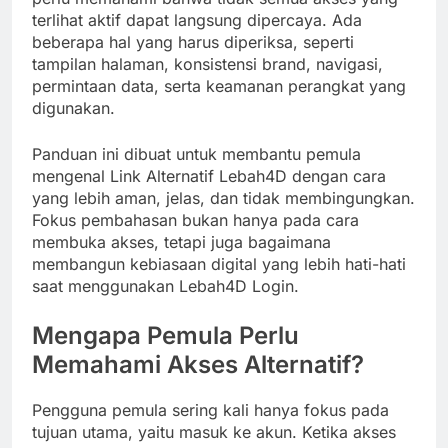
terlihat aktif dapat langsung dipercaya. Ada
beberapa hal yang harus diperiksa, seperti
tampilan halaman, konsistensi brand, navigasi,
permintaan data, serta keamanan perangkat yang
digunakan.
Panduan ini dibuat untuk membantu pemula
mengenal Link Alternatif Lebah4D dengan cara
yang lebih aman, jelas, dan tidak membingungkan.
Fokus pembahasan bukan hanya pada cara
membuka akses, tetapi juga bagaimana
membangun kebiasaan digital yang lebih hati-hati
saat menggunakan Lebah4D Login.
Mengapa Pemula Perlu
Memahami Akses Alternatif?
Pengguna pemula sering kali hanya fokus pada
tujuan utama, yaitu masuk ke akun. Ketika akses