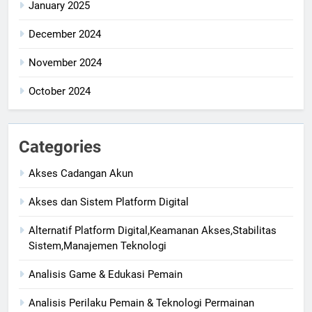
January 2025
December 2024
November 2024
October 2024
Categories
Akses Cadangan Akun
Akses dan Sistem Platform Digital
Alternatif Platform Digital,Keamanan Akses,Stabilitas
Sistem,Manajemen Teknologi
Analisis Game & Edukasi Pemain
Analisis Perilaku Pemain & Teknologi Permainan