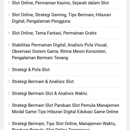
Slot Online, Permainan Kasino, Sejarah dalam Slot
Slot Online, Strategi Gaming, Tips Bermain, Hiburan
Digital, Pengalaman Pengguna
Slot Online, Tema Fantasi, Permainan Gratis
Stabilitas Permainan Digital, Analisis Pola Visual,
Observasi Sistem Game, Ritme Mesin Konsisten,
Pengalaman Bermain Tenang
Strategi & Pola Slot
Strategi Bermain & Analisis Slot
Strategi Bermain Slot & Analisis Waktu
Strategi Bermain Slot Panduan Slot Pemula Manajemen
Modal Game Tips Hiburan Digital Edukasi Game Online
Strategi Bermain, Tips Slot Online, Manajemen Waktu,