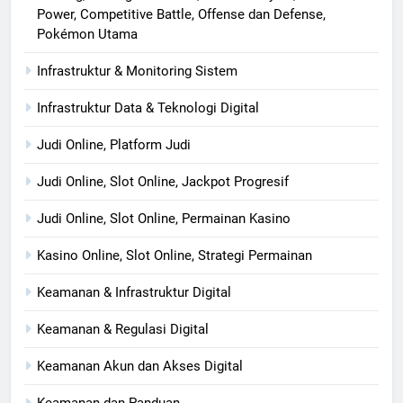
Power, Competitive Battle, Offense dan Defense,
Pokémon Utama
Infrastruktur & Monitoring Sistem
Infrastruktur Data & Teknologi Digital
Judi Online, Platform Judi
Judi Online, Slot Online, Jackpot Progresif
Judi Online, Slot Online, Permainan Kasino
Kasino Online, Slot Online, Strategi Permainan
Keamanan & Infrastruktur Digital
Keamanan & Regulasi Digital
Keamanan Akun dan Akses Digital