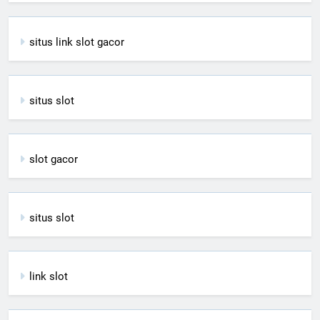
situs link slot gacor
situs slot
slot gacor
situs slot
link slot