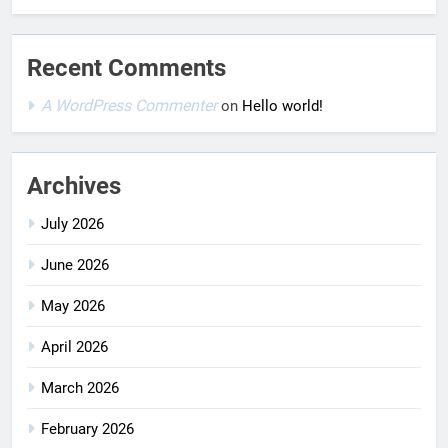
Recent Comments
A WordPress Commenter
on
Hello world!
Archives
July 2026
June 2026
May 2026
April 2026
March 2026
February 2026