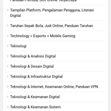
Panduan Pemula, Slot Online Terpercaya
Tampilan Platform, Pengalaman Pengguna, Literasi
Digital
Taruhan Sepak Bola, Judi Online, Panduan Taruhan
Technology > Esports > Mobile Gaming
Teknologi
Teknologi & Analisis Digital
Teknologi & Desain Digital
Teknologi & Infrastruktur Digital
Teknologi & Internet, Keamanan Online, Panduan VPN
Teknologi & Keamanan Digital
Teknologi & Keamanan Sistem