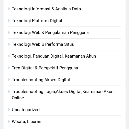
Teknologi Informasi & Analisis Data
Teknologi Platform Digital
Teknologi Web & Pengalaman Pengguna
Teknologi Web & Performa Situs
Teknologi, Panduan Digital, Keamanan Akun
Tren Digital & Perspektif Pengguna
Troubleshooting Akses Digital
Troubleshooting Login,Akses Digital,Keamanan Akun
Online
Uncategorized
Wisata, Liburan