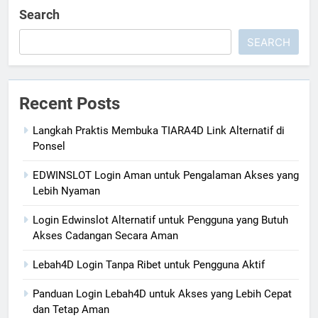
Search
SEARCH
Recent Posts
Langkah Praktis Membuka TIARA4D Link Alternatif di
Ponsel
EDWINSLOT Login Aman untuk Pengalaman Akses yang
Lebih Nyaman
Login Edwinslot Alternatif untuk Pengguna yang Butuh
Akses Cadangan Secara Aman
Lebah4D Login Tanpa Ribet untuk Pengguna Aktif
Panduan Login Lebah4D untuk Akses yang Lebih Cepat
dan Tetap Aman