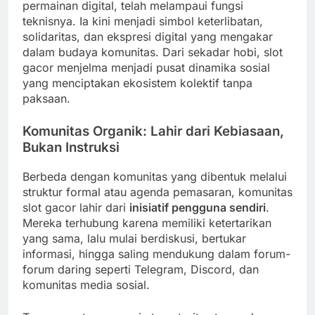
permainan digital, telah melampaui fungsi
teknisnya. Ia kini menjadi simbol keterlibatan,
solidaritas, dan ekspresi digital yang mengakar
dalam budaya komunitas. Dari sekadar hobi, slot
gacor menjelma menjadi pusat dinamika sosial
yang menciptakan ekosistem kolektif tanpa
paksaan.
Komunitas Organik: Lahir dari Kebiasaan,
Bukan Instruksi
Berbeda dengan komunitas yang dibentuk melalui
struktur formal atau agenda pemasaran, komunitas
slot gacor lahir dari
inisiatif pengguna sendiri
.
Mereka terhubung karena memiliki ketertarikan
yang sama, lalu mulai berdiskusi, bertukar
informasi, hingga saling mendukung dalam forum-
forum daring seperti Telegram, Discord, dan
komunitas media sosial.