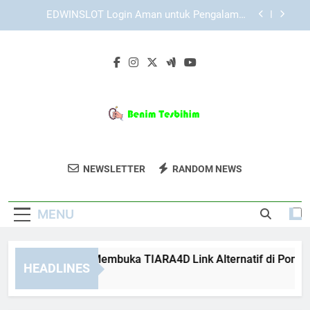
Skip
Login Edwinslot Alternatif untuk Pengguna yang
to
Butuh Akses Cadangan Secara Aman
content
Lebah4D Login Tanpa Ribet untuk Pengguna Aktif
Langkah Praktis Membuka TIARA4D Link
Alternatif di Ponsel
EDWINSLOT Login Aman untuk Pengalaman
Akses yang Lebih Nyaman
Login Edwinslot Alternatif untuk Pengguna yang
Butuh Akses Cadangan Secara Aman
Benim Tesbihim
Dapatkan Koleksi Tasbih Dan Aksesoris
Lebah4D Login Tanpa Ribet untuk Pengguna Aktif
NEWSLETTER
RANDOM NEWS
Islami Berkualitas Di Benim Tesbihim.
MENU
ngkah Praktis Membuka TIARA4D Link Alternatif di Ponsel
HEADLINES
Weeks Ago